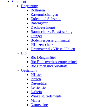
Sortiment
Begrünung
Rollrasen
Rasenmischungen
Erden und Substrate
Rasengitter
Dachbegrünung
Baumschutz / Bewässerung
Dünger
Bodenverbesserungsmittel
Pflanzenschutz
Dränmaterial / Vliese / Folien
Bio
Bio Düngemittel
Bio Bodenverbesserungsmittel
Bio Erden und Substrate
Gestaltung
Pflaster
Platten
Rasengitter
Leistensteine
L-Stein
Winkelstützelemente
Mauer
Natursteine