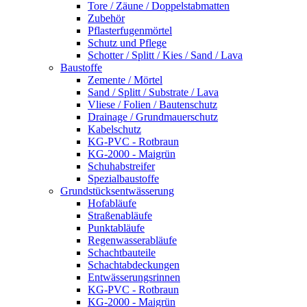
Tore / Zäune / Doppelstabmatten
Zubehör
Pflasterfugenmörtel
Schutz und Pflege
Schotter / Splitt / Kies / Sand / Lava
Baustoffe
Zemente / Mörtel
Sand / Splitt / Substrate / Lava
Vliese / Folien / Bautenschutz
Drainage / Grundmauerschutz
Kabelschutz
KG-PVC - Rotbraun
KG-2000 - Maigrün
Schuhabstreifer
Spezialbaustoffe
Grundstücksentwässerung
Hofabläufe
Straßenabläufe
Punktabläufe
Regenwasserabläufe
Schachtbauteile
Schachtabdeckungen
Entwässerungsrinnen
KG-PVC - Rotbraun
KG-2000 - Maigrün