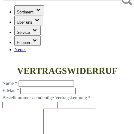
Sortiment
Über uns
Service
Erleben
Neues
VERTRAGSWIDERRUF
Name
*
E-Mail
*
Bestellnummer / eindeutige Vertragskennung
*