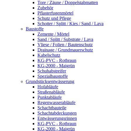
Tore / Zäune / Doppelstabmatten
Zubehör
Pflasterfugenmörtel
Schutz und Pflege
Schotter / Splitt / Kies / Sand / Lava
Baustoffe
Zemente / Mörtel
Sand / Splitt / Substrate / Lava
Vliese / Folien / Bautenschutz
Drainage / Grundmauerschutz
Kabelschutz
KG-PVC - Rotbraun
KG-2000 - Maigrün
Schuhabstreifer
Spezialbaustoffe
Grundstücksentwässerung
Hofabläufe
Straßenabläufe
Punktabläufe
Regenwasserabläufe
Schachtbauteile
Schachtabdeckungen
Entwässerungsrinnen
KG-PVC - Rotbraun
KG-2000 - Maigrün