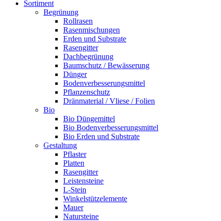
Sortiment
Begrünung
Rollrasen
Rasenmischungen
Erden und Substrate
Rasengitter
Dachbegrünung
Baumschutz / Bewässerung
Dünger
Bodenverbesserungsmittel
Pflanzenschutz
Dränmaterial / Vliese / Folien
Bio
Bio Düngemittel
Bio Bodenverbesserungsmittel
Bio Erden und Substrate
Gestaltung
Pflaster
Platten
Rasengitter
Leistensteine
L-Stein
Winkelstützelemente
Mauer
Natursteine