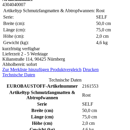
4304040007
Artikeltyp Schmutzfangmatten & Abtropfwannen:
Rost
Serie:
SELF
Breite (cm):
50,0 cm
Länge (cm):
75,0 cm
Höhe (cm):
2,0 cm
Gewicht (kg):
4,6 kg
kurzfristig verfügbar
Lieferzeit 2 - 5 Werktage
Kilianstraße 114, 90425 Nürnberg
Abholbereit: sofort
Zur Merkliste hinzufügen
Produktvergleich
Drucken
Technische Daten
Technische Daten
EUROBAUSTOFF-Artikelnummer
2161553
Artikeltyp Schmutzfangmatten &
Rost
Abtropfwannen
Serie
SELF
Breite (cm)
50,0 cm
Länge (cm)
75,0 cm
Höhe (cm)
2,0 cm
Gewicht (kg)
4,6 kg