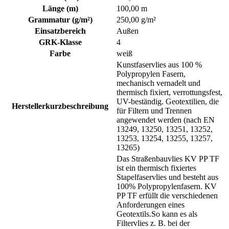
Länge (m)
100,00 m
Grammatur (g/m²)
250,00 g/m²
Einsatzbereich
Außen
GRK-Klasse
4
Farbe
weiß
Kunstfaservlies aus 100 %
Polypropylen Fasern,
mechanisch vernadelt und
thermisch fixiert, verrottungsfest,
UV-beständig. Geotextilien, die
Herstellerkurzbeschreibung
für Filtern und Trennen
angewendet werden (nach EN
13249, 13250, 13251, 13252,
13253, 13254, 13255, 13257,
13265)
Das Straßenbauvlies KV PP TF
ist ein thermisch fixiertes
Stapelfaservlies und besteht aus
100% Polypropylenfasern. KV
PP TF erfüllt die verschiedenen
Anforderungen eines
Geotextils.So kann es als
Filtervlies z. B. bei der