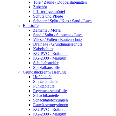
Tore / Zäune / Doppelstabmatten
Zubehör
Pflasterfugenmörtel
Schutz und Pflege
Schotter / Splitt / Kies / Sand / Lava
Baustoffe
Zemente / Mörtel
Sand / Splitt / Substrate / Lava
Vliese / Folien / Bautenschutz
Drainage / Grundmauerschutz
Kabelschutz
KG-PVC - Rotbraun
KG-2000 - Maigrün
Schuhabstreifer
Spezialbaustoffe
Grundstücksentwässerung
Hofabläufe
Straßenabläufe
Punktabläufe
Regenwasserabläufe
Schachtbauteile
Schachtabdeckungen
Entwässerungsrinnen
KG-PVC - Rotbraun
KG-2000 - Maigrün