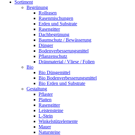
Sortiment
Begrünung
Rollrasen
Rasenmischungen
Erden und Substrate
Rasengitter
Dachbegrünung
Baumschutz / Bewässerung
Dünger
Bodenverbesserungsmittel
Pflanzenschutz
Dränmaterial / Vliese / Folien
Bio
Bio Düngemittel
Bio Bodenverbesserungsmittel
Bio Erden und Substrate
Gestaltung
Pflaster
Platten
Rasengitter
Leistensteine
L-Stein
Winkelstützelemente
Mauer
Natursteine