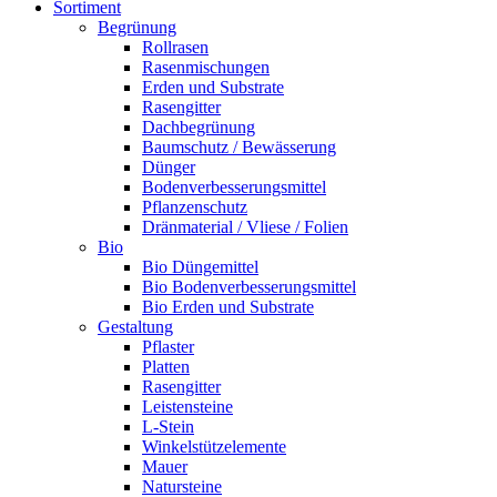
Sortiment
Begrünung
Rollrasen
Rasenmischungen
Erden und Substrate
Rasengitter
Dachbegrünung
Baumschutz / Bewässerung
Dünger
Bodenverbesserungsmittel
Pflanzenschutz
Dränmaterial / Vliese / Folien
Bio
Bio Düngemittel
Bio Bodenverbesserungsmittel
Bio Erden und Substrate
Gestaltung
Pflaster
Platten
Rasengitter
Leistensteine
L-Stein
Winkelstützelemente
Mauer
Natursteine