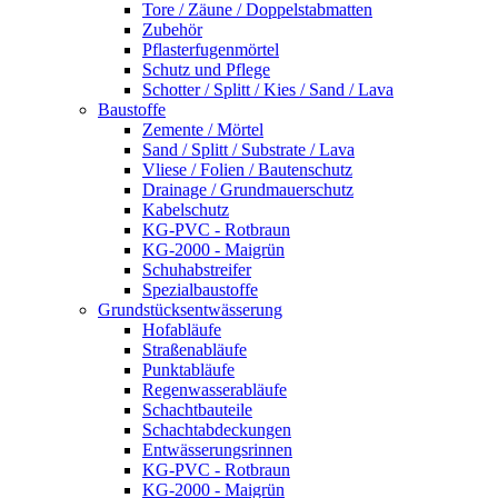
Tore / Zäune / Doppelstabmatten
Zubehör
Pflasterfugenmörtel
Schutz und Pflege
Schotter / Splitt / Kies / Sand / Lava
Baustoffe
Zemente / Mörtel
Sand / Splitt / Substrate / Lava
Vliese / Folien / Bautenschutz
Drainage / Grundmauerschutz
Kabelschutz
KG-PVC - Rotbraun
KG-2000 - Maigrün
Schuhabstreifer
Spezialbaustoffe
Grundstücksentwässerung
Hofabläufe
Straßenabläufe
Punktabläufe
Regenwasserabläufe
Schachtbauteile
Schachtabdeckungen
Entwässerungsrinnen
KG-PVC - Rotbraun
KG-2000 - Maigrün