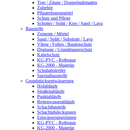
Tore / Zäune / Doppelstabmatten
Zubehör
Pflasterfugenmörtel
Schutz und Pflege
Schotter / Splitt / Kies / Sand / Lava
Baustoffe
Zemente / Mörtel
Sand / Splitt / Substrate / Lava
Vliese / Folien / Bautenschutz
Drainage / Grundmauerschutz
Kabelschutz
KG-PVC - Rotbraun
KG-2000 - Maigrün
Schuhabstreifer
Spezialbaustoffe
Grundstücksentwässerung
Hofabläufe
Straßenabläufe
Punktabläufe
Regenwasserabläufe
Schachtbauteile
Schachtabdeckungen
Entwässerungsrinnen
KG-PVC - Rotbraun
KG-2000 - Maigrün