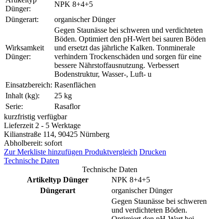
NPK 8+4+5
Dünger:
Düngerart:
organischer Dünger
Gegen Staunässe bei schweren und verdichteten
Böden. Optimiert den pH-Wert bei sauren Böden
Wirksamkeit
und ersetzt das jährliche Kalken. Tonminerale
Dünger:
verhindern Trockenschäden und sorgen für eine
bessere Nährstoffausnutzung. Verbessert
Bodenstruktur, Wasser-, Luft- u
Einsatzbereich:
Rasenflächen
Inhalt (kg):
25 kg
Serie:
Rasaflor
kurzfristig verfügbar
Lieferzeit 2 - 5 Werktage
Kilianstraße 114, 90425 Nürnberg
Abholbereit: sofort
Zur Merkliste hinzufügen
Produktvergleich
Drucken
Technische Daten
Technische Daten
Artikeltyp Dünger
NPK 8+4+5
Düngerart
organischer Dünger
Gegen Staunässe bei schweren
und verdichteten Böden.
Optimiert den pH-Wert bei