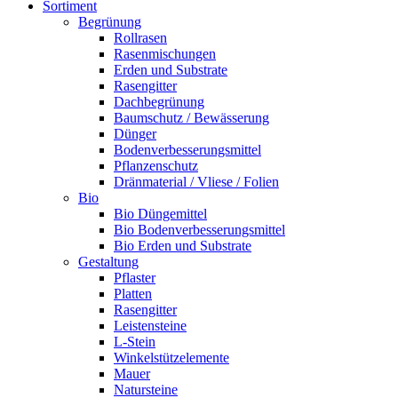
Sortiment
Begrünung
Rollrasen
Rasenmischungen
Erden und Substrate
Rasengitter
Dachbegrünung
Baumschutz / Bewässerung
Dünger
Bodenverbesserungsmittel
Pflanzenschutz
Dränmaterial / Vliese / Folien
Bio
Bio Düngemittel
Bio Bodenverbesserungsmittel
Bio Erden und Substrate
Gestaltung
Pflaster
Platten
Rasengitter
Leistensteine
L-Stein
Winkelstützelemente
Mauer
Natursteine