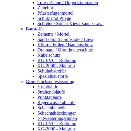
Tore / Zäune / Doppelstabmatten
Zubehör
Pflasterfugenmörtel
Schutz und Pflege
Schotter / Splitt / Kies / Sand / Lava
Baustoffe
Zemente / Mörtel
Sand / Splitt / Substrate / Lava
Vliese / Folien / Bautenschutz
Drainage / Grundmauerschutz
Kabelschutz
KG-PVC - Rotbraun
KG-2000 - Maigrün
Schuhabstreifer
Spezialbaustoffe
Grundstücksentwässerung
Hofabläufe
Straßenabläufe
Punktabläufe
Regenwasserabläufe
Schachtbauteile
Schachtabdeckungen
Entwässerungsrinnen
KG-PVC - Rotbraun
KG-2000 - Maigrün