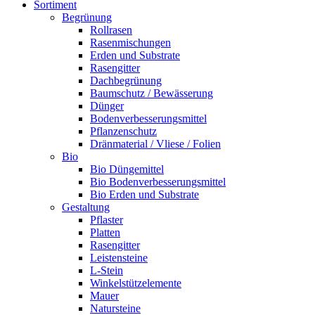
Sortiment
Begrünung
Rollrasen
Rasenmischungen
Erden und Substrate
Rasengitter
Dachbegrünung
Baumschutz / Bewässerung
Dünger
Bodenverbesserungsmittel
Pflanzenschutz
Dränmaterial / Vliese / Folien
Bio
Bio Düngemittel
Bio Bodenverbesserungsmittel
Bio Erden und Substrate
Gestaltung
Pflaster
Platten
Rasengitter
Leistensteine
L-Stein
Winkelstützelemente
Mauer
Natursteine