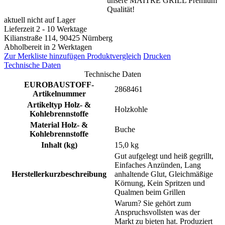
unsere MAITRE GRILL Premium
Qualität!
aktuell nicht auf Lager
Lieferzeit 2 - 10 Werktage
Kilianstraße 114, 90425 Nürnberg
Abholbereit in 2 Werktagen
Zur Merkliste hinzufügen
Produktvergleich
Drucken
Technische Daten
Technische Daten
EUROBAUSTOFF-
2868461
Artikelnummer
Artikeltyp Holz- &
Holzkohle
Kohlebrennstoffe
Material Holz- &
Buche
Kohlebrennstoffe
Inhalt (kg)
15,0 kg
Gut aufgelegt und heiß gegrillt,
Einfaches Anzünden, Lang
Herstellerkurzbeschreibung
anhaltende Glut, Gleichmäßige
Körnung, Kein Spritzen und
Qualmen beim Grillen
Warum? Sie gehört zum
Anspruchsvollsten was der
Markt zu bieten hat. Produziert