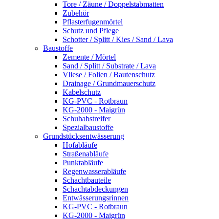
Tore / Zäune / Doppelstabmatten
Zubehör
Pflasterfugenmörtel
Schutz und Pflege
Schotter / Splitt / Kies / Sand / Lava
Baustoffe
Zemente / Mörtel
Sand / Splitt / Substrate / Lava
Vliese / Folien / Bautenschutz
Drainage / Grundmauerschutz
Kabelschutz
KG-PVC - Rotbraun
KG-2000 - Maigrün
Schuhabstreifer
Spezialbaustoffe
Grundstücksentwässerung
Hofabläufe
Straßenabläufe
Punktabläufe
Regenwasserabläufe
Schachtbauteile
Schachtabdeckungen
Entwässerungsrinnen
KG-PVC - Rotbraun
KG-2000 - Maigrün