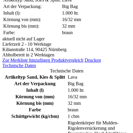
Art der Verpackung:
Big Bag
Inhalt (l):
1.000 ltr.
Körnung von (mm):
16/32 mm
Körnung bis (mm):
32 mm
Farbe:
braun
aktuell nicht auf Lager
Lieferzeit 2 - 10 Werktage
Kilianstraße 114, 90425 Nürnberg
Abholbereit in 2 Werktagen
Zur Merkliste hinzufügen
Produktvergleich
Drucken
Technische Daten
Technische Daten
Artikeltyp Sand, Kies & Splitt
Lava
Art der Verpackung
Big Bag
Inhalt (l)
1.000 ltr.
Körnung von (mm)
16/32 mm
Körnung bis (mm)
32 mm
Farbe
braun
Schüttgewicht (kg/cbm)
1 cbm
Rigolenkörper für Mulden-
Rigolenversickerung und