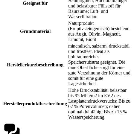
Baumrigolen; Hochdränfähiger
Geeignet für
und belastbarer Füllstoff für
Bauräume; Luft- und
Wasserfiltration
Naturprodukt
(Eruptivsteingemisch) bestehend
Grundmaterial
aus Augit, Olivin, Magnetit,
Limonit, Biotit
mineralisch, salzarm, druckstabil
und frostfest. Ideal als
hohlraumreiches
Speichersubstrat geeignet. Die
Herstellerkurzbeschreibung
raue Oberfläche sorgt für eine
gute Verzahnung der Körner und
somit für eine gute
Lagesicherheit.
Hohe Druckstabilität; belastbar
bis 95 MPa/m2 im EV2 des
Lastplattendruckversuchs; Bis zu
Herstellerproduktbeschreibung
67 % Porenvolumen; daher
optimal dränfähig; Bis zu 15 %
Wasserspeicherung