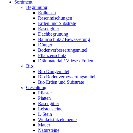
Sortiment
Begrünung
Rollrasen
Rasenmischungen
Erden und Substrate
Rasengitter
Dachbegrünung
Baumschutz / Bewässerung
Dünger
Bodenverbesserungsmittel
Pflanzenschutz
Dränmaterial / Vliese / Folien
Bio
Bio Düngemittel
Bio Bodenverbesserungsmittel
Bio Erden und Substrate
Gestaltung
Pflaster
Platten
Rasengitter
Leistensteine
L-Stein
Winkelstützelemente
Mauer
Natursteine