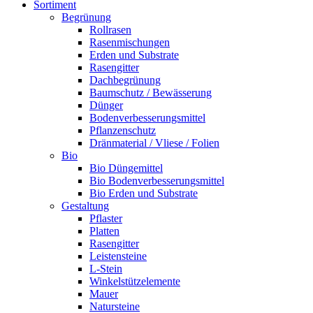
Sortiment
Begrünung
Rollrasen
Rasenmischungen
Erden und Substrate
Rasengitter
Dachbegrünung
Baumschutz / Bewässerung
Dünger
Bodenverbesserungsmittel
Pflanzenschutz
Dränmaterial / Vliese / Folien
Bio
Bio Düngemittel
Bio Bodenverbesserungsmittel
Bio Erden und Substrate
Gestaltung
Pflaster
Platten
Rasengitter
Leistensteine
L-Stein
Winkelstützelemente
Mauer
Natursteine