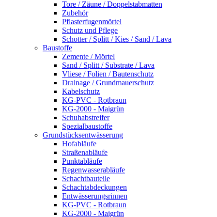
Tore / Zäune / Doppelstabmatten
Zubehör
Pflasterfugenmörtel
Schutz und Pflege
Schotter / Splitt / Kies / Sand / Lava
Baustoffe
Zemente / Mörtel
Sand / Splitt / Substrate / Lava
Vliese / Folien / Bautenschutz
Drainage / Grundmauerschutz
Kabelschutz
KG-PVC - Rotbraun
KG-2000 - Maigrün
Schuhabstreifer
Spezialbaustoffe
Grundstücksentwässerung
Hofabläufe
Straßenabläufe
Punktabläufe
Regenwasserabläufe
Schachtbauteile
Schachtabdeckungen
Entwässerungsrinnen
KG-PVC - Rotbraun
KG-2000 - Maigrün