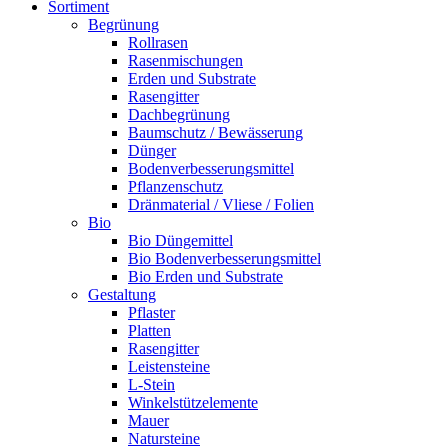
Sortiment
Begrünung
Rollrasen
Rasenmischungen
Erden und Substrate
Rasengitter
Dachbegrünung
Baumschutz / Bewässerung
Dünger
Bodenverbesserungsmittel
Pflanzenschutz
Dränmaterial / Vliese / Folien
Bio
Bio Düngemittel
Bio Bodenverbesserungsmittel
Bio Erden und Substrate
Gestaltung
Pflaster
Platten
Rasengitter
Leistensteine
L-Stein
Winkelstützelemente
Mauer
Natursteine