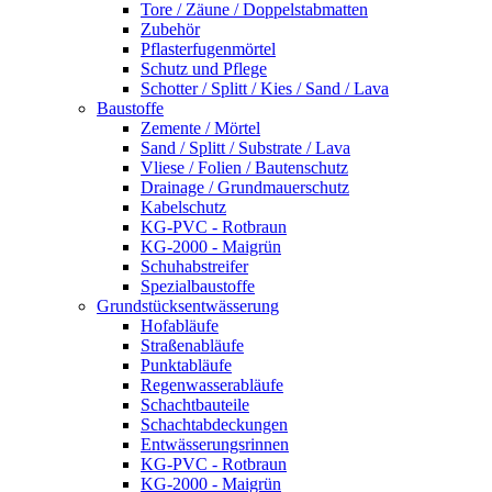
Tore / Zäune / Doppelstabmatten
Zubehör
Pflasterfugenmörtel
Schutz und Pflege
Schotter / Splitt / Kies / Sand / Lava
Baustoffe
Zemente / Mörtel
Sand / Splitt / Substrate / Lava
Vliese / Folien / Bautenschutz
Drainage / Grundmauerschutz
Kabelschutz
KG-PVC - Rotbraun
KG-2000 - Maigrün
Schuhabstreifer
Spezialbaustoffe
Grundstücksentwässerung
Hofabläufe
Straßenabläufe
Punktabläufe
Regenwasserabläufe
Schachtbauteile
Schachtabdeckungen
Entwässerungsrinnen
KG-PVC - Rotbraun
KG-2000 - Maigrün