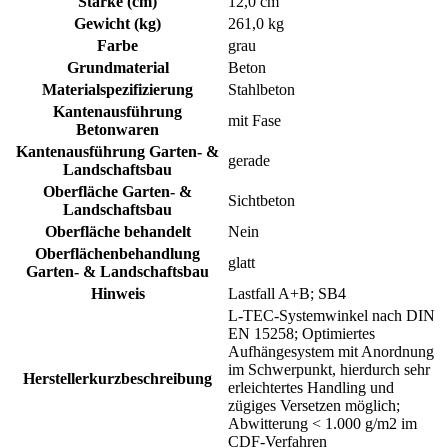
Stärke (cm)
12,0 cm
Gewicht (kg)
261,0 kg
Farbe
grau
Grundmaterial
Beton
Materialspezifizierung
Stahlbeton
Kantenausführung
mit Fase
Betonwaren
Kantenausführung Garten- &
gerade
Landschaftsbau
Oberfläche Garten- &
Sichtbeton
Landschaftsbau
Oberfläche behandelt
Nein
Oberflächenbehandlung
glatt
Garten- & Landschaftsbau
Hinweis
Lastfall A+B; SB4
L-TEC-Systemwinkel nach DIN
EN 15258; Optimiertes
Aufhängesystem mit Anordnung
im Schwerpunkt, hierdurch sehr
Herstellerkurzbeschreibung
erleichtertes Handling und
zügiges Versetzen möglich;
Abwitterung < 1.000 g/m2 im
CDF-Verfahren