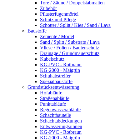
Tore / Zäune / Doppelstabmatten
Zubehör
Pflasterfugenmörtel
Schutz und Pflege
Schotter / Splitt / Kies / Sand / Lava
Baustoffe
Zemente / Mörtel
Sand / Splitt / Substrate / Lava
Vliese / Folien / Bautenschutz
Drainage / Grundmauerschutz
Kabelschutz
KG-PVC - Rotbraun
KG-2000 - Maigrün
Schuhabstreifer
Spezialbaustoffe
Grundstücksentwässerung
Hofabläufe
Straßenabläufe
Punktabläufe
Regenwasserabläufe
Schachtbauteile
Schachtabdeckungen
Entwässerungsrinnen
KG-PVC - Rotbraun
KG-2000 - Maigrün