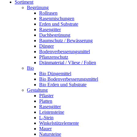
Sortiment
Begrünung
Rollrasen
Rasenmischungen
Erden und Substrate
Rasengitter
Dachbegrünung
Baumschutz / Bewässerung
Dünger
Bodenverbesserungsmittel
Pflanzenschutz
Dränmaterial / Vliese / Folien
Bio
Bio Düngemittel
Bio Bodenverbesserungsmittel
Bio Erden und Substrate
Gestaltung
Pflaster
Platten
Rasengitter
Leistensteine
L-Stein
Winkelstützelemente
Mauer
Natursteine