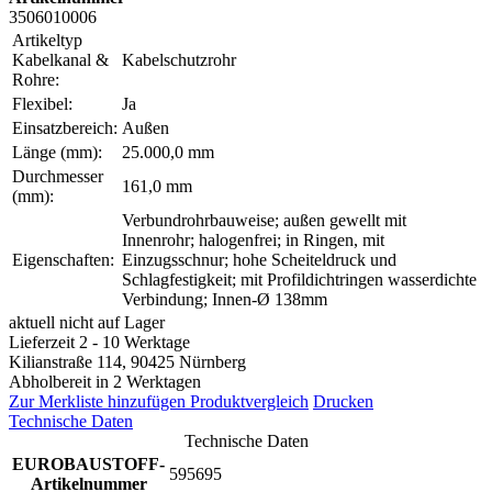
3506010006
Artikeltyp
Kabelkanal &
Kabelschutzrohr
Rohre:
Flexibel:
Ja
Einsatzbereich:
Außen
Länge (mm):
25.000,0 mm
Durchmesser
161,0 mm
(mm):
Verbundrohrbauweise; außen gewellt mit
Innenrohr; halogenfrei; in Ringen, mit
Eigenschaften:
Einzugsschnur; hohe Scheiteldruck und
Schlagfestigkeit; mit Profildichtringen wasserdichte
Verbindung; Innen-Ø 138mm
aktuell nicht auf Lager
Lieferzeit 2 - 10 Werktage
Kilianstraße 114, 90425 Nürnberg
Abholbereit in 2 Werktagen
Zur Merkliste hinzufügen
Produktvergleich
Drucken
Technische Daten
Technische Daten
EUROBAUSTOFF-
595695
Artikelnummer