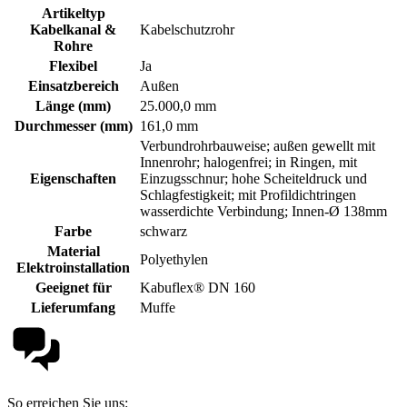
Artikeltyp
Kabelkanal &
Kabelschutzrohr
Rohre
Flexibel
Ja
Einsatzbereich
Außen
Länge (mm)
25.000,0 mm
Durchmesser (mm)
161,0 mm
Verbundrohrbauweise; außen gewellt mit
Innenrohr; halogenfrei; in Ringen, mit
Eigenschaften
Einzugsschnur; hohe Scheiteldruck und
Schlagfestigkeit; mit Profildichtringen
wasserdichte Verbindung; Innen-Ø 138mm
Farbe
schwarz
Material
Polyethylen
Elektroinstallation
Geeignet für
Kabuflex® DN 160
Lieferumfang
Muffe
So erreichen Sie uns: