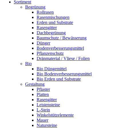
Sortiment
Begrünung
Rollrasen
Rasenmischungen
Erden und Substrate
Rasengitter
Dachbegrünung
Baumschutz / Bewässerung
Dünger
Bodenverbesserungsmittel
Pflanzenschutz
Dränmaterial / Vliese / Folien
Bio
Bio Düngemittel
Bio Bodenverbesserungsmittel
Bio Erden und Substrate
Gestaltung
Pflaster
Platten
Rasengitter
Leistensteine
L-Stein
Winkelstützelemente
Mauer
Natursteine