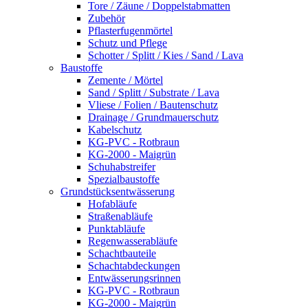
Tore / Zäune / Doppelstabmatten
Zubehör
Pflasterfugenmörtel
Schutz und Pflege
Schotter / Splitt / Kies / Sand / Lava
Baustoffe
Zemente / Mörtel
Sand / Splitt / Substrate / Lava
Vliese / Folien / Bautenschutz
Drainage / Grundmauerschutz
Kabelschutz
KG-PVC - Rotbraun
KG-2000 - Maigrün
Schuhabstreifer
Spezialbaustoffe
Grundstücksentwässerung
Hofabläufe
Straßenabläufe
Punktabläufe
Regenwasserabläufe
Schachtbauteile
Schachtabdeckungen
Entwässerungsrinnen
KG-PVC - Rotbraun
KG-2000 - Maigrün