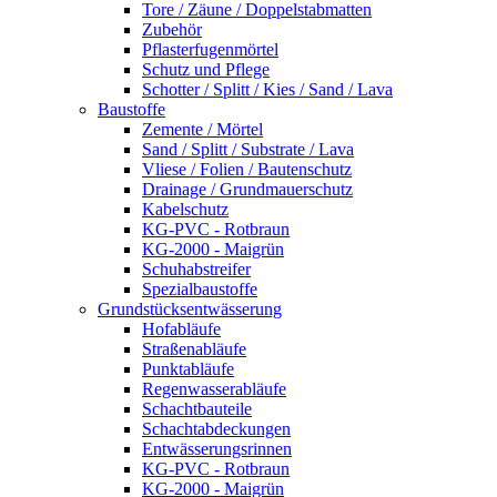
Tore / Zäune / Doppelstabmatten
Zubehör
Pflasterfugenmörtel
Schutz und Pflege
Schotter / Splitt / Kies / Sand / Lava
Baustoffe
Zemente / Mörtel
Sand / Splitt / Substrate / Lava
Vliese / Folien / Bautenschutz
Drainage / Grundmauerschutz
Kabelschutz
KG-PVC - Rotbraun
KG-2000 - Maigrün
Schuhabstreifer
Spezialbaustoffe
Grundstücksentwässerung
Hofabläufe
Straßenabläufe
Punktabläufe
Regenwasserabläufe
Schachtbauteile
Schachtabdeckungen
Entwässerungsrinnen
KG-PVC - Rotbraun
KG-2000 - Maigrün