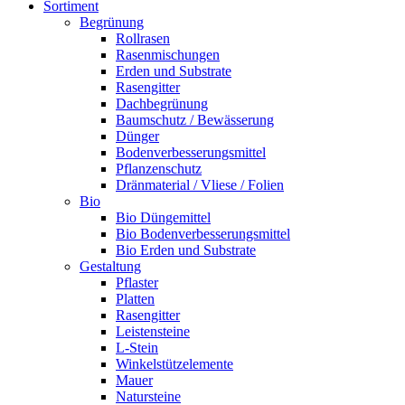
Sortiment
Begrünung
Rollrasen
Rasenmischungen
Erden und Substrate
Rasengitter
Dachbegrünung
Baumschutz / Bewässerung
Dünger
Bodenverbesserungsmittel
Pflanzenschutz
Dränmaterial / Vliese / Folien
Bio
Bio Düngemittel
Bio Bodenverbesserungsmittel
Bio Erden und Substrate
Gestaltung
Pflaster
Platten
Rasengitter
Leistensteine
L-Stein
Winkelstützelemente
Mauer
Natursteine