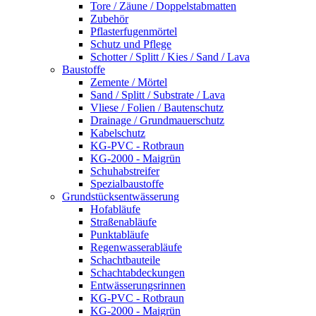
Tore / Zäune / Doppelstabmatten
Zubehör
Pflasterfugenmörtel
Schutz und Pflege
Schotter / Splitt / Kies / Sand / Lava
Baustoffe
Zemente / Mörtel
Sand / Splitt / Substrate / Lava
Vliese / Folien / Bautenschutz
Drainage / Grundmauerschutz
Kabelschutz
KG-PVC - Rotbraun
KG-2000 - Maigrün
Schuhabstreifer
Spezialbaustoffe
Grundstücksentwässerung
Hofabläufe
Straßenabläufe
Punktabläufe
Regenwasserabläufe
Schachtbauteile
Schachtabdeckungen
Entwässerungsrinnen
KG-PVC - Rotbraun
KG-2000 - Maigrün