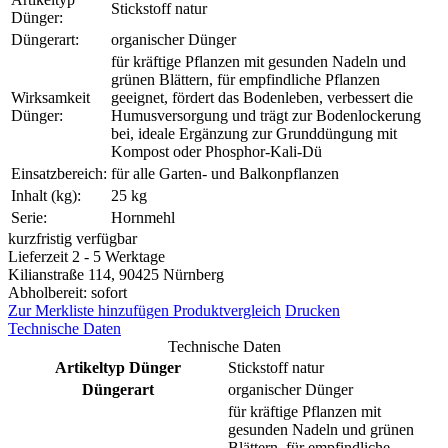
Stickstoff natur
Dünger:
Düngerart:
organischer Dünger
für kräftige Pflanzen mit gesunden Nadeln und
grünen Blättern, für empfindliche Pflanzen
Wirksamkeit
geeignet, fördert das Bodenleben, verbessert die
Dünger:
Humusversorgung und trägt zur Bodenlockerung
bei, ideale Ergänzung zur Grunddüngung mit
Kompost oder Phosphor-Kali-Dü
Einsatzbereich:
für alle Garten- und Balkonpflanzen
Inhalt (kg):
25 kg
Serie:
Hornmehl
kurzfristig verfügbar
Lieferzeit 2 - 5 Werktage
Kilianstraße 114, 90425 Nürnberg
Abholbereit: sofort
Zur Merkliste hinzufügen
Produktvergleich
Drucken
Technische Daten
Technische Daten
Artikeltyp Dünger
Stickstoff natur
Düngerart
organischer Dünger
für kräftige Pflanzen mit
gesunden Nadeln und grünen
Blättern, für empfindliche