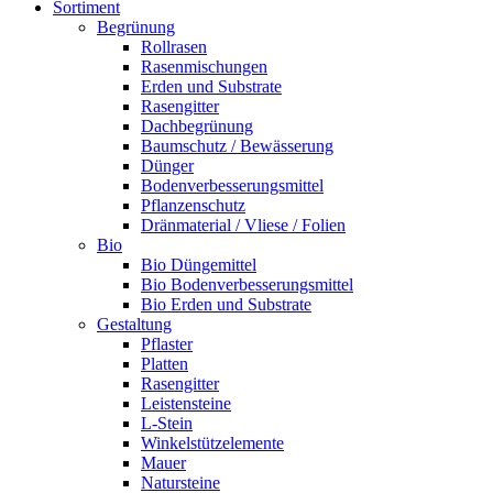
Sortiment
Begrünung
Rollrasen
Rasenmischungen
Erden und Substrate
Rasengitter
Dachbegrünung
Baumschutz / Bewässerung
Dünger
Bodenverbesserungsmittel
Pflanzenschutz
Dränmaterial / Vliese / Folien
Bio
Bio Düngemittel
Bio Bodenverbesserungsmittel
Bio Erden und Substrate
Gestaltung
Pflaster
Platten
Rasengitter
Leistensteine
L-Stein
Winkelstützelemente
Mauer
Natursteine