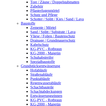
Tore / Zäune / Doppelstabmatten
Zubehör
Pflasterfugenmörtel
Schutz und Pflege
Schotter / Splitt / Kies / Sand / Lava
Baustoffe
Zemente / Mörtel
Sand / Splitt / Substrate / Lava
Vliese / Folien / Bautenschutz
Drainage / Grundmauerschutz
Kabelschutz
KG-PVC - Rotbraun
KG-2000 - Maigrün
Schuhabstreifer
Spezialbaustoffe
Grundstücksentwässerung
Hofabläufe
Straßenabläufe
Punktabläufe
Regenwasserabläufe
Schachtbauteile
Schachtabdeckungen
Entwässerungsrinnen
KG-PVC - Rotbraun
KG-2000 - Maigrün