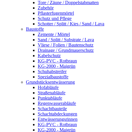
Tore / Zäune / Doppelstabmatten
Zubehör
Pflasterfugenmörtel
Schutz und Pflege
Schotter / Splitt / Kies / Sand / Lava
Baustoffe
Zemente / Mörtel
Sand / Splitt / Substrate / Lava
Vliese / Folien / Bautenschutz
Drainage / Grundmauerschutz
Kabelschutz
KG-PVC - Rotbraun
KG-2000 - Maigrün
Schuhabstreifer
Spezialbaustoffe
Grundstücksentwässerung
Hofabläufe
Straßenabläufe
Punktabläufe
Regenwasserabläufe
Schachtbauteile
Schachtabdeckungen
Entwässerungsrinnen
KG-PVC - Rotbraun
KG-2000 - Maigrün