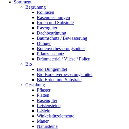
Sortiment
Begrünung
Rollrasen
Rasenmischungen
Erden und Substrate
Rasengitter
Dachbegrünung
Baumschutz / Bewässerung
Dünger
Bodenverbesserungsmittel
Pflanzenschutz
Dränmaterial / Vliese / Folien
Bio
Bio Düngemittel
Bio Bodenverbesserungsmittel
Bio Erden und Substrate
Gestaltung
Pflaster
Platten
Rasengitter
Leistensteine
L-Stein
Winkelstützelemente
Mauer
Natursteine