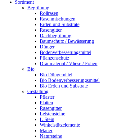
Sortiment
Begrünung
Rollrasen
Rasenmischungen
Erden und Substrate
Rasengitter
Dachbegrünung
Baumschutz / Bewässerung
Dünger
Bodenverbesserungsmittel
Pflanzenschutz
Dränmaterial / Vliese / Folien
Bio
Bio Düngemittel
Bio Bodenverbesserungsmittel
Bio Erden und Substrate
Gestaltung
Pflaster
Platten
Rasengitter
Leistensteine
L-Stein
Winkelstützelemente
Mauer
Natursteine