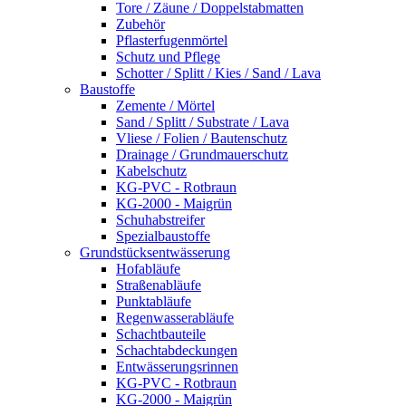
Tore / Zäune / Doppelstabmatten
Zubehör
Pflasterfugenmörtel
Schutz und Pflege
Schotter / Splitt / Kies / Sand / Lava
Baustoffe
Zemente / Mörtel
Sand / Splitt / Substrate / Lava
Vliese / Folien / Bautenschutz
Drainage / Grundmauerschutz
Kabelschutz
KG-PVC - Rotbraun
KG-2000 - Maigrün
Schuhabstreifer
Spezialbaustoffe
Grundstücksentwässerung
Hofabläufe
Straßenabläufe
Punktabläufe
Regenwasserabläufe
Schachtbauteile
Schachtabdeckungen
Entwässerungsrinnen
KG-PVC - Rotbraun
KG-2000 - Maigrün