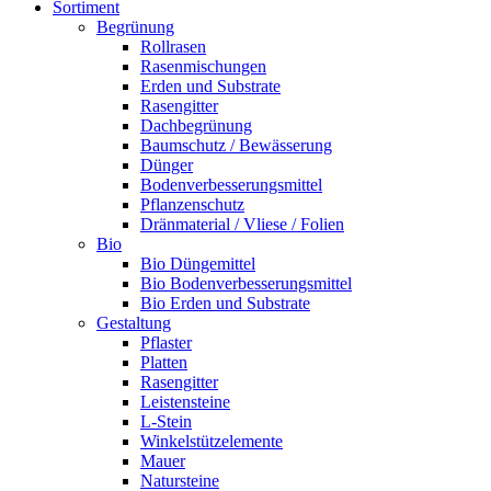
Sortiment
Begrünung
Rollrasen
Rasenmischungen
Erden und Substrate
Rasengitter
Dachbegrünung
Baumschutz / Bewässerung
Dünger
Bodenverbesserungsmittel
Pflanzenschutz
Dränmaterial / Vliese / Folien
Bio
Bio Düngemittel
Bio Bodenverbesserungsmittel
Bio Erden und Substrate
Gestaltung
Pflaster
Platten
Rasengitter
Leistensteine
L-Stein
Winkelstützelemente
Mauer
Natursteine