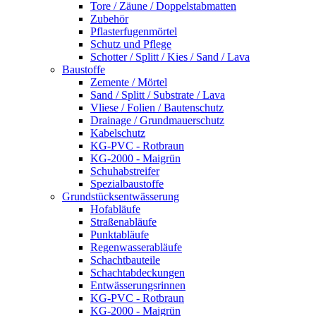
Tore / Zäune / Doppelstabmatten
Zubehör
Pflasterfugenmörtel
Schutz und Pflege
Schotter / Splitt / Kies / Sand / Lava
Baustoffe
Zemente / Mörtel
Sand / Splitt / Substrate / Lava
Vliese / Folien / Bautenschutz
Drainage / Grundmauerschutz
Kabelschutz
KG-PVC - Rotbraun
KG-2000 - Maigrün
Schuhabstreifer
Spezialbaustoffe
Grundstücksentwässerung
Hofabläufe
Straßenabläufe
Punktabläufe
Regenwasserabläufe
Schachtbauteile
Schachtabdeckungen
Entwässerungsrinnen
KG-PVC - Rotbraun
KG-2000 - Maigrün