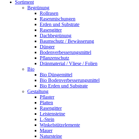
Sortiment
Begrünung
Rollrasen
Rasenmischungen
Erden und Substrate
Rasengitter
Dachbegrünung
Baumschutz / Bewässerung
Dünger
Bodenverbesserungsmittel
Pflanzenschutz
Dränmaterial / Vliese / Folien
Bio
Bio Düngemittel
Bio Bodenverbesserungsmittel
Bio Erden und Substrate
Gestaltung
Pflaster
Platten
Rasengitter
Leistensteine
L-Stein
Winkelstützelemente
Mauer
Natursteine