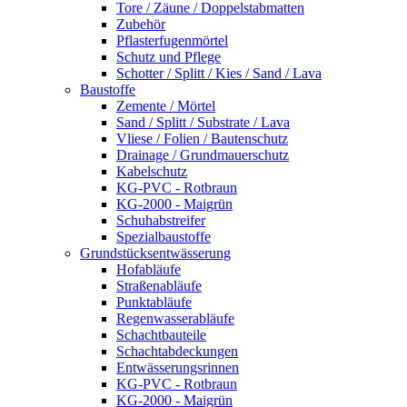
Tore / Zäune / Doppelstabmatten
Zubehör
Pflasterfugenmörtel
Schutz und Pflege
Schotter / Splitt / Kies / Sand / Lava
Baustoffe
Zemente / Mörtel
Sand / Splitt / Substrate / Lava
Vliese / Folien / Bautenschutz
Drainage / Grundmauerschutz
Kabelschutz
KG-PVC - Rotbraun
KG-2000 - Maigrün
Schuhabstreifer
Spezialbaustoffe
Grundstücksentwässerung
Hofabläufe
Straßenabläufe
Punktabläufe
Regenwasserabläufe
Schachtbauteile
Schachtabdeckungen
Entwässerungsrinnen
KG-PVC - Rotbraun
KG-2000 - Maigrün