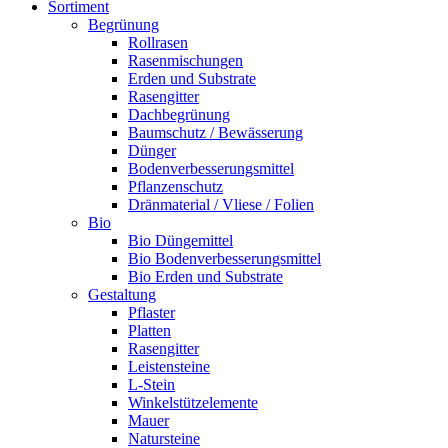
Sortiment
Begrünung
Rollrasen
Rasenmischungen
Erden und Substrate
Rasengitter
Dachbegrünung
Baumschutz / Bewässerung
Dünger
Bodenverbesserungsmittel
Pflanzenschutz
Dränmaterial / Vliese / Folien
Bio
Bio Düngemittel
Bio Bodenverbesserungsmittel
Bio Erden und Substrate
Gestaltung
Pflaster
Platten
Rasengitter
Leistensteine
L-Stein
Winkelstützelemente
Mauer
Natursteine