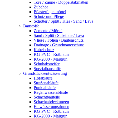
Tore / Zäune / Doppelstabmatten
Zubehör
Pflasterfugenmörtel
Schutz und Pflege
Schotter / Splitt / Kies / Sand / Lava
Baustoffe
Zemente / Mörtel
Sand / Splitt / Substrate / Lava
Vliese / Folien / Bautenschutz
Drainage / Grundmauerschutz
Kabelschutz
KG-PVC - Rotbraun
KG-2000 - Maigrün
Schuhabstreifer
Spezialbaustoffe
Grundstücksentwässerung
Hofabläufe
Straßenabläufe
Punktabläufe
Regenwasserabläufe
Schachtbauteile
Schachtabdeckungen
Entwässerungsrinnen
KG-PVC - Rotbraun
KG-2000 - Maigrün