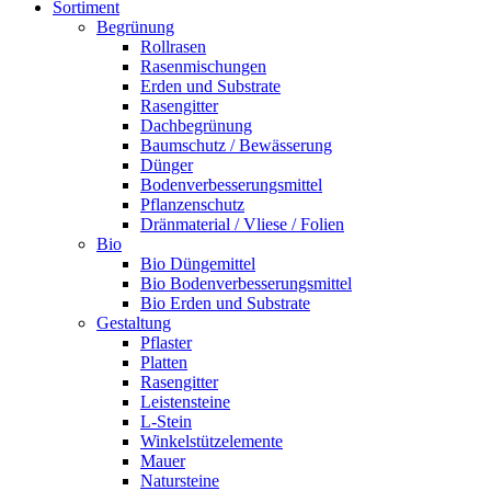
Sortiment
Begrünung
Rollrasen
Rasenmischungen
Erden und Substrate
Rasengitter
Dachbegrünung
Baumschutz / Bewässerung
Dünger
Bodenverbesserungsmittel
Pflanzenschutz
Dränmaterial / Vliese / Folien
Bio
Bio Düngemittel
Bio Bodenverbesserungsmittel
Bio Erden und Substrate
Gestaltung
Pflaster
Platten
Rasengitter
Leistensteine
L-Stein
Winkelstützelemente
Mauer
Natursteine