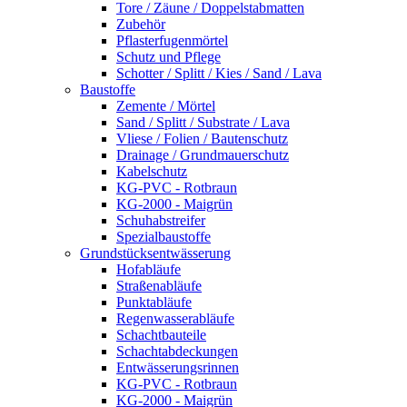
Tore / Zäune / Doppelstabmatten
Zubehör
Pflasterfugenmörtel
Schutz und Pflege
Schotter / Splitt / Kies / Sand / Lava
Baustoffe
Zemente / Mörtel
Sand / Splitt / Substrate / Lava
Vliese / Folien / Bautenschutz
Drainage / Grundmauerschutz
Kabelschutz
KG-PVC - Rotbraun
KG-2000 - Maigrün
Schuhabstreifer
Spezialbaustoffe
Grundstücksentwässerung
Hofabläufe
Straßenabläufe
Punktabläufe
Regenwasserabläufe
Schachtbauteile
Schachtabdeckungen
Entwässerungsrinnen
KG-PVC - Rotbraun
KG-2000 - Maigrün