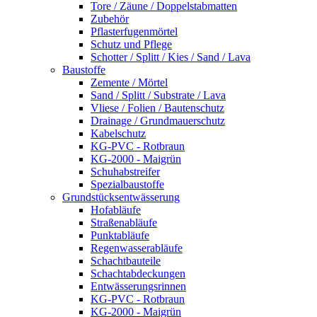
Tore / Zäune / Doppelstabmatten
Zubehör
Pflasterfugenmörtel
Schutz und Pflege
Schotter / Splitt / Kies / Sand / Lava
Baustoffe
Zemente / Mörtel
Sand / Splitt / Substrate / Lava
Vliese / Folien / Bautenschutz
Drainage / Grundmauerschutz
Kabelschutz
KG-PVC - Rotbraun
KG-2000 - Maigrün
Schuhabstreifer
Spezialbaustoffe
Grundstücksentwässerung
Hofabläufe
Straßenabläufe
Punktabläufe
Regenwasserabläufe
Schachtbauteile
Schachtabdeckungen
Entwässerungsrinnen
KG-PVC - Rotbraun
KG-2000 - Maigrün