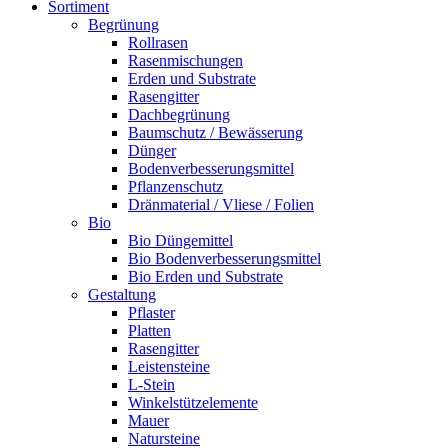
Sortiment
Begrünung
Rollrasen
Rasenmischungen
Erden und Substrate
Rasengitter
Dachbegrünung
Baumschutz / Bewässerung
Dünger
Bodenverbesserungsmittel
Pflanzenschutz
Dränmaterial / Vliese / Folien
Bio
Bio Düngemittel
Bio Bodenverbesserungsmittel
Bio Erden und Substrate
Gestaltung
Pflaster
Platten
Rasengitter
Leistensteine
L-Stein
Winkelstützelemente
Mauer
Natursteine