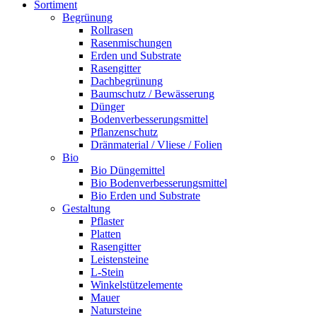
Sortiment
Begrünung
Rollrasen
Rasenmischungen
Erden und Substrate
Rasengitter
Dachbegrünung
Baumschutz / Bewässerung
Dünger
Bodenverbesserungsmittel
Pflanzenschutz
Dränmaterial / Vliese / Folien
Bio
Bio Düngemittel
Bio Bodenverbesserungsmittel
Bio Erden und Substrate
Gestaltung
Pflaster
Platten
Rasengitter
Leistensteine
L-Stein
Winkelstützelemente
Mauer
Natursteine