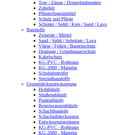
Tore / Zäune / Doppelstabmatten
Zubehör
Pflasterfugenmörtel
Schutz und Pflege
Schotter / Splitt / Kies / Sand / Lava
Baustoffe
Zemente / Mörtel
Sand / Splitt / Substrate / Lava
Vliese / Folien / Bautenschutz
Drainage / Grundmauerschutz
Kabelschutz
KG-PVC - Rotbraun
KG-2000 - Maigrün
Schuhabstreifer
Spezialbaustoffe
Grundstücksentwässerung
Hofabläufe
Straßenabläufe
Punktabläufe
Regenwasserabläufe
Schachtbauteile
Schachtabdeckungen
Entwässerungsrinnen
KG-PVC - Rotbraun
KG-2000 - Maigrün