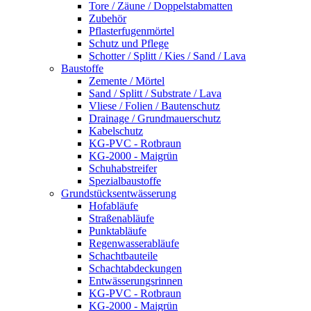
Tore / Zäune / Doppelstabmatten
Zubehör
Pflasterfugenmörtel
Schutz und Pflege
Schotter / Splitt / Kies / Sand / Lava
Baustoffe
Zemente / Mörtel
Sand / Splitt / Substrate / Lava
Vliese / Folien / Bautenschutz
Drainage / Grundmauerschutz
Kabelschutz
KG-PVC - Rotbraun
KG-2000 - Maigrün
Schuhabstreifer
Spezialbaustoffe
Grundstücksentwässerung
Hofabläufe
Straßenabläufe
Punktabläufe
Regenwasserabläufe
Schachtbauteile
Schachtabdeckungen
Entwässerungsrinnen
KG-PVC - Rotbraun
KG-2000 - Maigrün