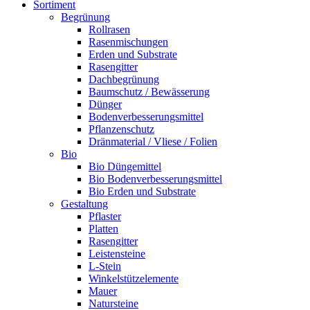
Sortiment
Begrünung
Rollrasen
Rasenmischungen
Erden und Substrate
Rasengitter
Dachbegrünung
Baumschutz / Bewässerung
Dünger
Bodenverbesserungsmittel
Pflanzenschutz
Dränmaterial / Vliese / Folien
Bio
Bio Düngemittel
Bio Bodenverbesserungsmittel
Bio Erden und Substrate
Gestaltung
Pflaster
Platten
Rasengitter
Leistensteine
L-Stein
Winkelstützelemente
Mauer
Natursteine